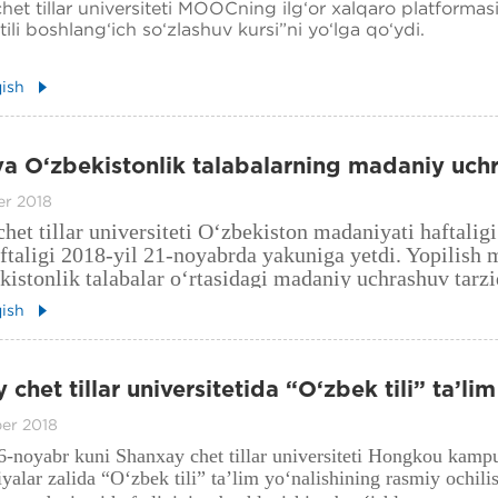
het tillar universiteti MOOCning ilg‘or xalqaro platformas
tili boshlang‘ich so‘zlashuv kursi”ni yo‘lga qo‘ydi.
qish
va O‘zbekistonlik talabalarning madaniy uch
ston madaniyati haftaligi yakuni” tadbiri o‘z
er 2018
het tillar universiteti O‘zbekiston madaniyati haftaligi
aftaligi 2018-yil 21-noyabrda yakuniga yetdi. Yopilish
istonlik talabalar o‘rtasidagi madaniy uchrashuv tarz
gi xalqaro ta’lim markazining majlislar zalida bo‘lib o
qish
chet tillar universitetida “O‘zbek tili” ta’lim
shining ochilish marosimi va O‘zbekiston mad
er 2018
i
6-noyabr kuni Shanxay chet tillar universiteti Hongkou kamp
yalar zalida “O‘zbek tili” ta’lim yo‘nalishining rasmiy ochili