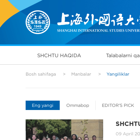
SHCHTU HAQIDA
Talabalarni qa
Bosh sahifaga
>
Manbalar
>
Yangiliklar
Eng yangi
Ommabop
EDITOR'S PICK
SHCHTU 
kurslar
09 April 2