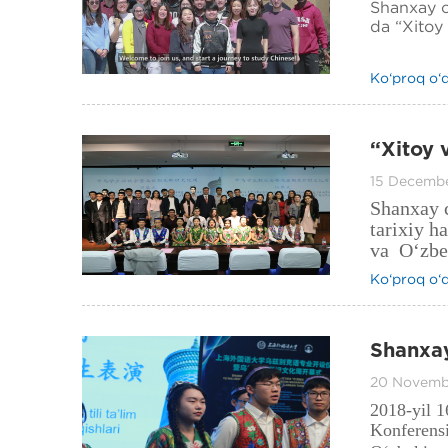
Shanxay c
da “Xitoy 
Ko‘proq o‘
“Xitoy 
O‘zbeki
15 Decemb
yetdi.
Shanxay c
tarixiy h
va O‘zbek
kampusida
Ko‘proq o‘
Shanxay 
yo‘nali
20 Novemb
haftalig
2018-yil 1
Konferensi