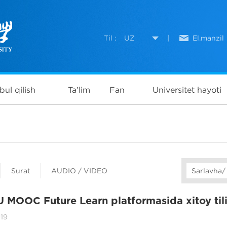
Til :
UZ
|
El.manzil
bul qilish
Ta’lim
Fan
Universitet hayoti
Surat
AUDIO / VIDEO
Sarlavha/
MOOC Future Learn platformasida xitoy tili
ini yo‘lga qo‘ymoqda
019