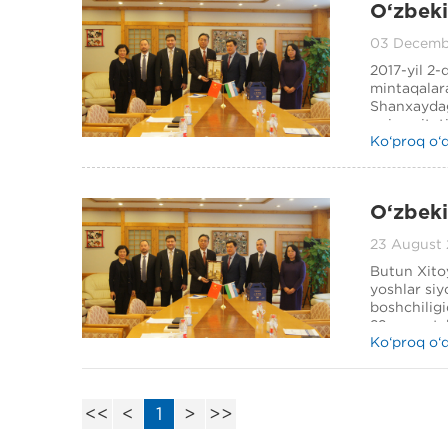
O‘zbeki
mintaqal
03 Decemb
2017-yil 2-
mintaqalara
Shanxaydag
universitet
Ko‘proq o‘
O‘zbeki
masalal
23 August 
Butun Xitoy
yoshlar si
boshchiligi
22-avgust, 
Ko‘proq o‘
<<
<
1
>
>>