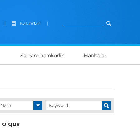
|
Kalendari
|
Xalqaro hamkorlik
Manbalar
 Matn
 o‘quv