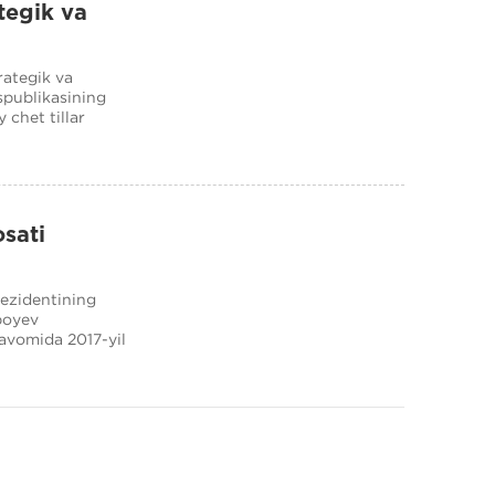
tegik va
rifi
rategik va
spublikasining
chet tillar
osati
rezidentining
boyev
davomida 2017-yil
.