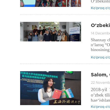
O‘zbekisto
Ko‘proq o‘
O‘zbeki
diploma
14 Decemb
Shanxay che
o‘laroq “O
binosining
Ko‘proq o‘
Salom, O
bilan u
22 Novemb
2018-yil 
o‘zbek til
bag‘ishlan
O‘zbekist
Ko‘proq o‘