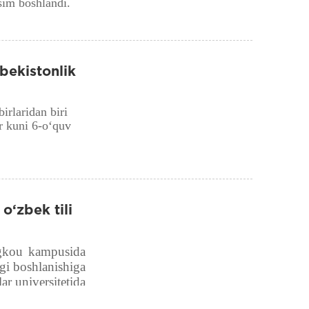
sim boshlandi.
bekistonlik
irlaridan biri
r kuni 6-o‘quv
o‘zbek tili
ngkou kampusida
igi boshlanishiga
ar universitetida