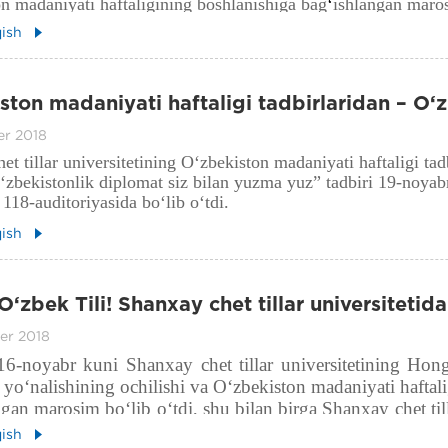
n madaniyati haftaligining boshlanishiga bag
‘
ishlangan maro
qish
ston madaniyati haftaligi tadbirlaridan – O‘z
t bilan yuzma yuz.
er 2018
t tillar universitetining O‘zbekiston madaniyati haftaligi tadb
‘zbekistonlik diplomat siz bilan yuzma yuz” tadbiri 19-noyab
 118-auditoriyasida bo‘lib o‘tdi.
qish
‘zbek Tili! Shanxay chet tillar universitetida 
chrashuv.
er 2018
16-noyabr kuni Shanxay chet tillar universitetining Ho
i yo‘nalishining ochilishi va O‘zbekiston madaniyati haftal
gan marosim bo‘lib o‘tdi, shu bilan birga Shanxay chet till
on tadqiqotlar markazi ham ochildi.
qish