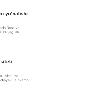
im yo‘nalishi
ada Rossiya,
018-yilgi ilk
siteti
tori Abdumalik
odjayev Saidkamol