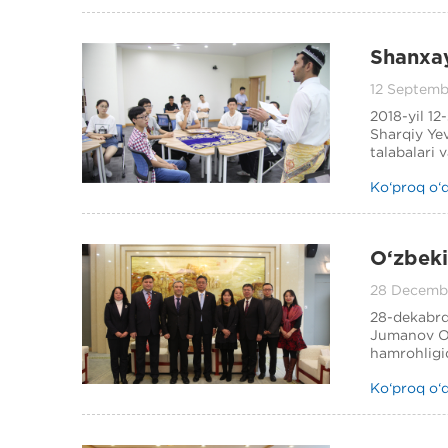
Shanxay 
birinchi
12 Septemb
2018-yil 1
Sharqiy Yev
talabalari 
Ko‘proq o‘
O‘zbeki
rektorin
28 Decemb
28-dekabrda
Jumanov O‘
hamrohligid
Ko‘proq o‘