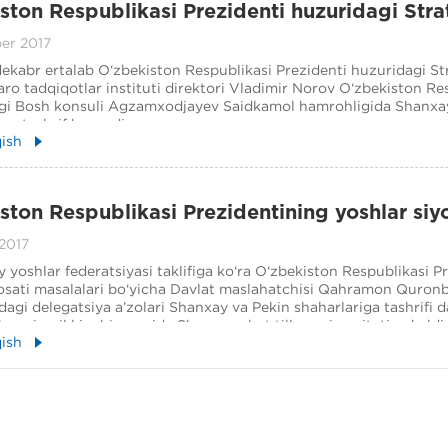
ston Respublikasi Prezidenti huzuridagi Stra
araro tadqiqotlar instituti direktorining tash
er 2017
dekabr ertalab O‘zbekiston Respublikasi Prezidenti huzuridagi St
ro tadqiqotlar instituti direktori Vladimir Norov O‘zbekiston Re
i Bosh konsuli Agzamxodjayev Saidkamol hamrohligida Shanxay 
iga tashrif buyurdi.
qish
ston Respublikasi Prezidentining yoshlar siy
ari bo‘yicha Davlat maslahatchisi tashrifi
2017
 yoshlar federatsiyasi taklifiga ko‘ra O‘zbekiston Respublikasi P
yosati masalalari bo‘yicha Davlat maslahatchisi Qahramon Quron
dagi delegatsiya a’zolari Shanxay va Pekin shaharlariga tashrifi 
kunning ikkinchi yarmida Shanxay chet tillar universitetiga keldi
qish