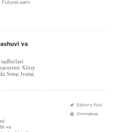
i FutureLearn
rashuvi va
 nihoyasiga
 tadbirlari
 marosimi Xitoy
ida Song Jyang
‘tdi.
Editor's Pick
aniyati
Ommabop
usi
shi va