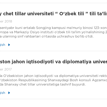
chet tillar universiteti “ O‘zbek tili ” tili ta’l
 darsi
er 2018
2-sentyabr kuni ertalab Songjing kampusi ma’muriy binosi 123-xon
ropa va Markaziy Osiyo instituti o‘zbek tili ta’lim yo‘nalishining 2
va ularning sinf rahbarlari o‘rtasida uchrashuv bo‘lib o‘tdi.
qish
ston jahon iqtisodiyoti va diplomatiya univer
ing tashrifi
er 2017
 O‘zbekiston jahon iqtisodiyoti va diplomatiya universiteti rek
zbekiston Respublikasining Shanxaydagi Bosh konsuli Agzamx
a Shanxay chet tillar universitetiga tashrif buyurdi.
qish