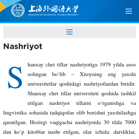
Nashriyot
S
hanxay chet tillar nashriyotiga 1979 yilda asos
solingan bo‘lib – Xitoyning eng yaxshi
universitetlar qoshidagi nashriyotlardan biridir.
Shanxay chet tillar universiteti qoshida tashkil
etilgan nashriyot tillarni o‘rganishga va
lingvistika sohasida tadqiqotlar olib borishni yaxshilashga
qaratilgan. Hozirgi vaqtgacha nashriyotda 30 tilda 7000
dan ko‘p kitoblar nashr etilgan, ular ichida: darsliklar,