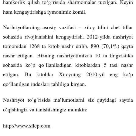
hamkorlik qilish to‘g‘risida shartnomalar tuzilgan. Keyin
ham kengaytirishga iymonimiz komil.
Nashriyotlarning asosiy vazifasi – xitoy tilini chet tillar
sohasida rivojlanishini kengaytirish. 2012-yilda nashriyot
tomonidan 1268 ta kitob nashr etilib, 890 (70,1%) qayta
nashr etilgan. Bizning nashriyotimizda 10 ta lingvistika
sohasida ko‘p qo‘llaniladigan kitoblardan 5 tasi nashr
etilgan. Bu kitoblar Xitoyning 2010-yil eng ko‘p
qo‘llanilgan indeslari tahliliga kirgan.
Nashriyot to‘g‘risida ma’lumotlarni siz quyidagi saytda
o‘qishingiz va tanishishingiz mumkin:
http://www.sflep.com