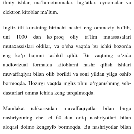
ilmiy ishlar, ma’lumotnomalar, lug‘atlar, oynomalar va
elektron kitoblar ma’lum.
Ingliz tili kursining birinchi nashri eng ommaviy bo‘lib,
uni 1000 dan ko‘proq oliy ta’lim muassasalari
mutaxassislari oldilar, va o‘sha vaqtda bu ichki bozorda
eng ko‘p hajmni tashkil qildi. Bir vaqtning o‘zida
audiovizual formatda kitoblarni nashr qilish ishlari
muvaffaqiyat bilan olib borildi va soni yildan yilga oshib
bormoqda. Hozirgi vaqtda ingliz tilini o‘rganishning veb-
dasturlari omma ichida keng tarqalmoqda.
Mamlakat ichkarisidan muvaffaqiyatlar bilan birga
nashriyotning chet el 60 dan ortiq nashriyotlari bilan
aloqasi doimo kengayib bormoqda. Bu nashriyotlar bilan