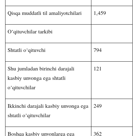
Qisqa muddatli til amaliyotchilari
1,459
O‘qituvchilar tarkibi
Shtatli o‘qituvchi
794
Shu jumladan birinchi darajali
121
kasbiy unvonga ega shtatli
o‘qituvchilar
Ikkinchi
darajali
kasbiy
unvonga
ega
249
shtatli
o
‘
qituvchilar
Boshqa kasbiy unvonlarga ega
362