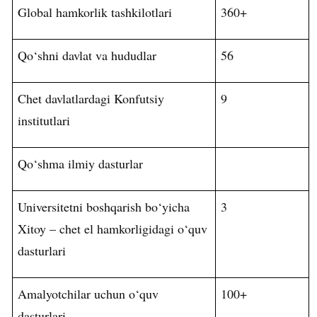
Global hamkorlik tashkilotlari
360+
Qo‘shni davlat va hududlar
56
Chet davlatlardagi Konfutsiy
9
institutlari
Qo‘shma ilmiy dasturlar
Universitetni boshqarish bo‘yicha
3
Xitoy – chet el hamkorligidagi o‘quv
dasturlari
Amalyotchilar uchun o‘quv
100+
dasturlari