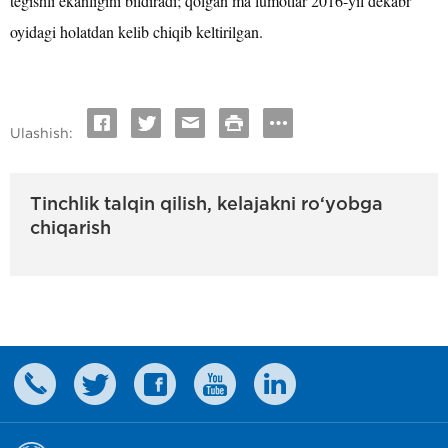
tegishli ekanligini bildiradi; qolgan ma’lumotlar 2016-yil dekabr
oyidagi holatdan kelib chiqib keltirilgan.
Ulashish:
Tinchlik talqin qilish, kelajakni ro‘yobga
chiqarish