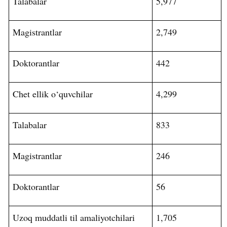
Talabalar
5,977
Magistrantlar
2,749
Doktorantlar
442
Chet ellik o‘quvchilar
4,299
Talabalar
833
Magistrantlar
246
Doktorantlar
56
Uzoq muddatli til amaliyotchilari
1,705