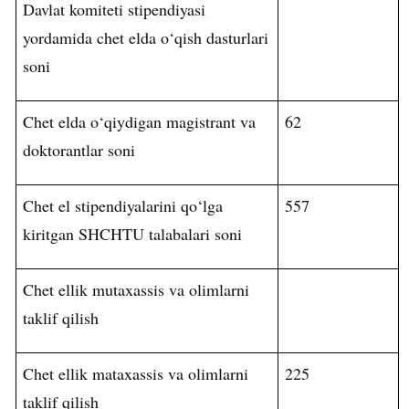
Davlat
komiteti
stipendiyasi
yordamida
chet
elda
o
‘
qish
dasturlari
soni
Chet elda o‘qiydigan magistrant va
62
doktorantlar soni
Chet el stipendiyalarini qo‘lga
557
kiritgan SHCHTU talabalari soni
Chet ellik mutaxassis va olimlarni
taklif qilish
Chet ellik mataxassis va olimlarni
225
taklif qilish