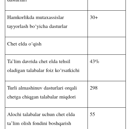
Hamkorlikda mutaxassislar
30+
tayyorlash bo‘yicha dasturlar
Chet elda o‘qish
Ta’lim davrida chet elda tehsil
43%
oladigan talabalar foiz ko‘rsatkichi
Turli almashinuv dasturlari orqali
298
chetga chiqgan talabalar miqdori
Alochi
talabalar
uchun
chet
elda
55
ta
’
lim
olish
fondini
boshqarish