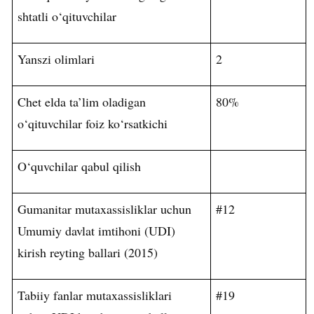
shtatli o‘qituvchilar
Yanszi olimlari
2
Chet elda ta’lim oladigan
80%
o‘qituvchilar foiz ko‘rsatkichi
O‘quvchilar qabul qilish
Gumanitar mutaxassisliklar uchun
#12
Umumiy davlat imtihoni (UDI)
kirish reyting ballari (2015)
Tabiiy fanlar mutaxassisliklari
#19