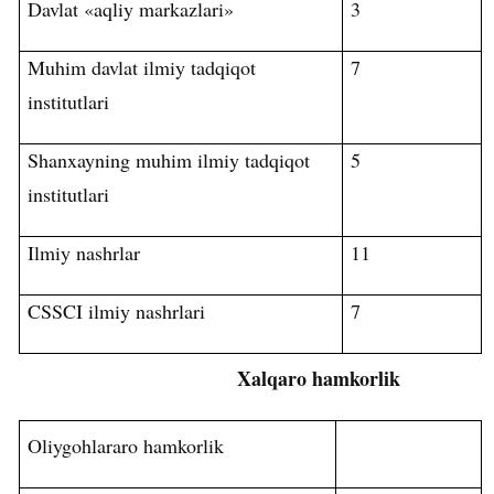
Davlat
«
aqliy markazlari
»
3
Muhim davlat ilmiy tadqiqot
7
institutlari
Shanxayning muhim ilmiy tadqiqot
5
institutlari
Ilmiy nashrlar
11
CSSCI ilmiy nashrlari
7
Xalqaro hamkorlik
Oliygohlararo hamkorlik