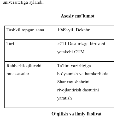
universitetiga aylandi.
Asosiy ma’lumot
Tashkil topgan sana
1949-yil, Dekabr
Turi
«211 Dasturi»ga kiruvchi
yetakchi OTM
Rahbarlik qiluvchi
Ta’lim vazirligiga
muassasalar
bo‘ysunish va hamkorlikda
Shanxay shahrini
rivojlantirish dasturini
yaratish
O‘qitish va ilmiy faoliyat