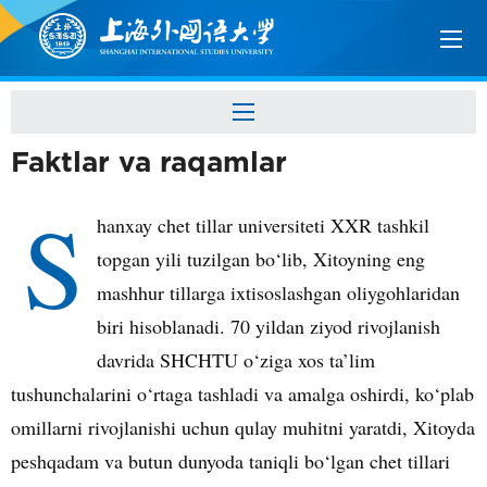
Faktlar va raqamlar
S
hanxay chet tillar universiteti XXR tashkil
topgan yili tuzilgan bo‘lib, Xitoyning eng
mashhur tillarga ixtisoslashgan oliygohlaridan
biri hisoblanadi. 70 yildan ziyod rivojlanish
davrida SHCHTU o‘ziga xos ta’lim
tushunchalarini o‘rtaga tashladi va amalga oshirdi, ko‘plab
omillarni rivojlanishi uchun qulay muhitni yaratdi, Xitoyda
peshqadam va butun dunyoda taniqli bo‘lgan chet tillari