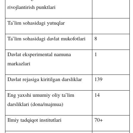
rivojlantirish punktlari
Ta’lim sohasidagi yutuqlar
Ta’lim sohasidagi davlat mukofotlari
8
Davlat eksperimental namuna
1
markazlari
Davlat rejasiga kiritilgan darsliklar
139
Eng yaxshi umumiy oliy ta’lim
14
darsliklari (dona/majmua)
Ilmiy tadqiqot institutlari
70+