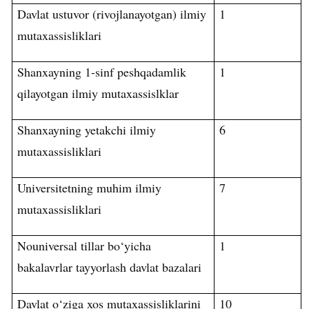
Davlat ustuvor (rivojlanayotgan) ilmiy
1
mutaxassisliklari
Shanxayning 1-sinf peshqadamlik
1
qilayotgan ilmiy mutaxassislklar
Shanxayning yetakchi ilmiy
6
mutaxassisliklari
Universitetning muhim ilmiy
7
mutaxassisliklari
Nouniversal tillar bo‘yicha
1
bakalavrlar tayyorlash davlat bazalari
Davlat o‘ziga xos mutaxassisliklarini
10