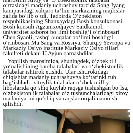
o‘rtasidagi madaniy uchrashuv tarzida Song Jyang
kampusidagi xalqaro ta’lim markazining majlislar
zalida bo‘lib o‘tdi. Tadbirda O‘zbekiston
respublikasining Shanxaydagi Bosh konsulxonasi
Bosh konsuli Agzamxodjayev Saidkamol,
universitet axborot bo‘limi boshlig‘i o‘rinbosari
Chen Syaoli, tashqi aloqalar bo‘limi boshlig‘i
o‘rinbosari Ma Sang va Rossiya, Sharqiy Yevropa va
Markaziy Osiyo institute Markaziy Osiyo tillari
fakulteti dekani U Ayjun qatnashdilar.
Yopilish marosimida, shuningdek, o‘zbek tili
yo‘nalishining barcha talabalari va o‘zbekistonlik
talabalar ishtirok etishdi. Ular ishtirokidagi
chiqishlar madaniy uchrashuvga ko‘tarinki ruh
bag‘ishladi: xitoylik talabalar o‘zbek milliy
liboslarida qo‘shiq kuylab raqsga tushishgan bo‘lsa,
o‘zbekistonlik talabalar o‘z tushunchalaridagi xitoy
madaniyatini qo‘shiq va raqslar orqali namoish
qilishdi.