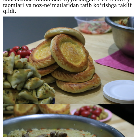
taomlari va noz-ne’matlaridan tatib ko‘rishga taklif
qildi.