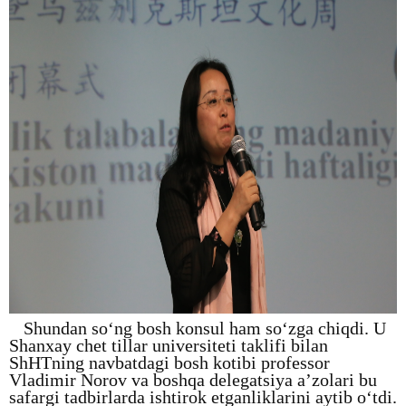
Shundan so‘ng bosh konsul ham so‘zga chiqdi. U
Shanxay chet tillar universiteti taklifi bilan
ShHTning navbatdagi bosh kotibi professor
Vladimir Norov va boshqa delegatsiya a’zolari bu
safargi tadbirlarda ishtirok etganliklarini aytib o‘tdi.