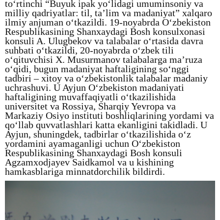
to‘rtinchi “Buyuk ipak yo‘lidagi umuminsoniy va
milliy qadriyatlar: til, ta’lim va madaniyat” xalqaro
ilmiy anjuman o‘tkazildi. 19-noyabrda O‘zbekiston
Respublikasining Shanxaydagi Bosh konsulxonasi
konsuli A. Ulugbekov va talabalar o‘rtasida davra
suhbati o‘tkazildi, 20-noyabrda o‘zbek tili
o‘qituvchisi X. Musurmanov talabalarga ma’ruza
o‘qidi, bugun madaniyat haftaligining so‘nggi
tadbiri – xitoy va o‘zbekistonlik talabalar madaniy
uchrashuvi.
U Ayjun O‘zbekiston madaniyati
haftaligining muvaffaqiyatli o‘tkazilishida
universitet va Rossiya, Sharqiy Yevropa va
Markaziy Osiyo instituti boshliqlarining yordami va
qo‘llab quvvatlashlari katta ekanligini takidladi. U
Ayjun, shuningdek, tadbirlar o‘tkazilishida o‘z
yordamini ayamaganligi uchun O‘zbekiston
Respublikasining Shanxaydagi Bosh konsuli
Agzamxodjayev Saidkamol va u kishining
hamkasblariga minnatdorchilik bildirdi.