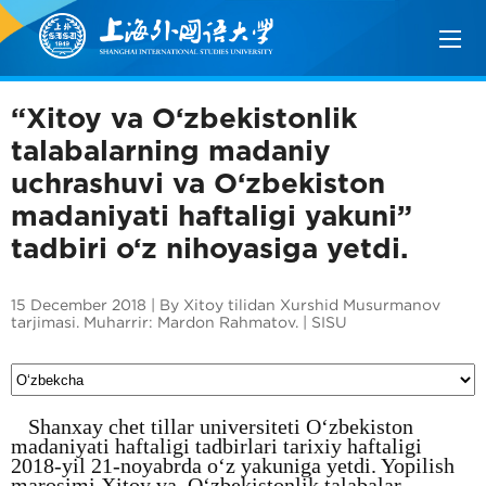
“Xitoy va O‘zbekistonlik
talabalarning madaniy
uchrashuvi va O‘zbekiston
madaniyati haftaligi yakuni”
tadbiri o‘z nihoyasiga yetdi.
15 December 2018 | By Xitoy tilidan Xurshid Musurmanov
tarjimasi. Muharrir: Mardon Rahmatov. | SISU
Shanxay chet tillar universiteti O‘zbekiston
madaniyati haftaligi tadbirlari tarixiy haftaligi
2018-yil 21-noyabrda o‘z yakuniga yetdi. Yopilish
marosimi Xitoy va O‘zbekistonlik talabalar