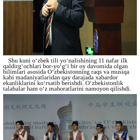
Shu kuni o‘zbek tili yo‘nalishining 11 nafar ilk
qaldirg‘ochlari bor-yo‘g‘i bir oy davomida olgan
bilimlari asosida O‘zbekistonning raqs va musiqa
kabi madaniyatlaridan qay darajada xabardor
ekanliklarini ko‘rsatib berishdi. O‘zbekistonlik
talabalar ham o‘z mahoratlarini namoyon qilishdi.