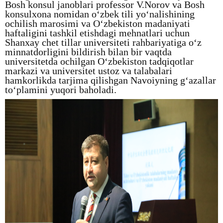
Bosh konsul janoblari professor V.Norov va Bosh
konsulxona nomidan o‘zbek tili yo‘nalishining
ochilish marosimi va O‘zbekiston madaniyati
haftaligini tashkil etishdagi mehnatlari uchun
Shanxay chet tillar universiteti rahbariyatiga o‘z
minnatdorligini bildirish bilan bir vaqtda
universitetda ochilgan O‘zbekiston tadqiqotlar
markazi va universitet ustoz va talabalari
hamkorlikda tarjima qilishgan Navoiyning g‘azallar
to‘plamini yuqori baholadi.