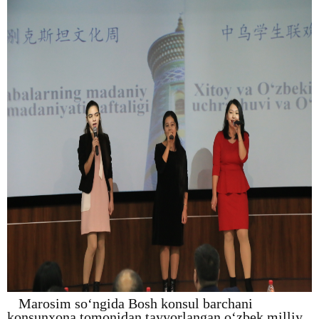
Marosim so‘ngida Bosh konsul barchani
konsunxona tomonidan tayyorlangan o‘zbek milliy