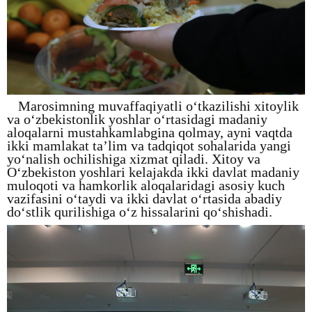
Marosimning muvaffaqiyatli o‘tkazilishi xitoylik
va o‘zbekistonlik yoshlar o‘rtasidagi madaniy
aloqalarni mustahkamlabgina qolmay, ayni vaqtda
ikki mamlakat ta’lim va tadqiqot sohalarida yangi
yo‘nalish ochilishiga xizmat qiladi. Xitoy va
O‘zbekiston yoshlari kelajakda ikki davlat madaniy
muloqoti va hamkorlik aloqalaridagi asosiy kuch
vazifasini o‘taydi va ikki davlat o‘rtasida abadiy
do‘stlik qurilishiga o‘z hissalarini qo‘shishadi.