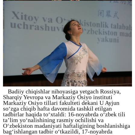
Badiiy chiqishlar nihoyasiga yetgach Rossiya,
Sharqiy Yevropa va Markaziy Osiyo instituti
Markaziy Osiyo tillari fakulteti dekani U Ayjun
so‘zga chiqib hafta davomida tashkil etilgan
tadbirlar haqida to‘xtaldi: 16-noyabrda o‘zbek tili
ta’lim yo‘nalishining rasmiy ochilishi va
O‘zbekiston madaniyati haftaligining boshlanishiga
bag‘ishlangan tadbir o‘tkazildi, 17-noyabrda