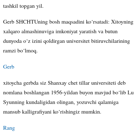
tashkil topgan yil.
Gerb SHCHTUning bosh maqsadini ko‘rsatadi: Xitoyning
xalqaro almashinuviga imkoniyat yaratish va butun
dunyoda o‘z izini qoldirgan universitet bitiruvchilarining
ramzi bo‘lmoq.
Gerb
xitoycha gerbda siz Shanxay chet tillar universiteti deb
nomlana boshlangan 1956-yildan buyon mavjud bo‘lib Lu
Syunning kundaligidan olingan, yozuvchi qalamiga
mansub kalligrafiyani ko‘rishingiz mumkin.
Rang