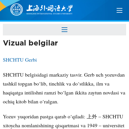
Vizual belgilar
SHCHTU Gerbi
SHCHTU belgisidagi markaziy tasvir. Gerb uch yozuvdan
tashkil topgan bo‘lib, tinchlik va do‘stlikka, ilm va
haqiqatga intilishni ramzi bo‘lgan ikkita zaytun novdasi va
ochiq kitob bilan o‘ralgan.
Yozuv yuqoridan pastga qarab o‘qiladi:
– SHCHTU
上外
xitoycha nomlanishining qisqartmasi va 1949 – universitet