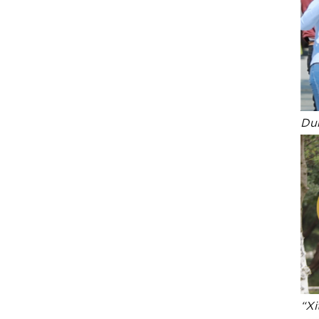
Dun
“Xi