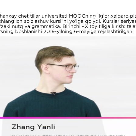
nxay chet tillar universiteti MOOCning ilg‘or xalqaro pla
hlang‘ich so‘zlashuv kursi”ni yo‘lga qo‘ydi. Kurslar seriya
‘zaki nutq va grammatika. Birinchi
«
Xitoy tiliga kirish: ta
sning boshlanishi 2019-yilning 6-mayiga rejalashtirilgan.