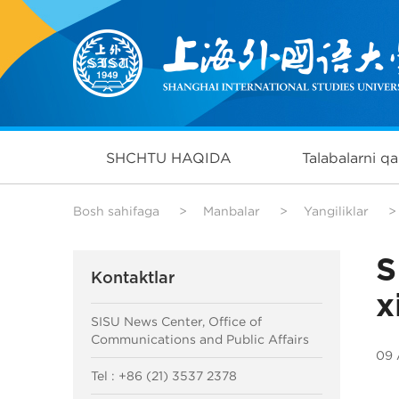
SHCHTU HAQIDA
Talabalarni qa
Bosh sahifaga
>
Manbalar
>
Yangiliklar
>
S
Kontaktlar
x
SISU News Center, Office of
Communications and Public Affairs
09 
Tel : +86 (21) 3537 2378