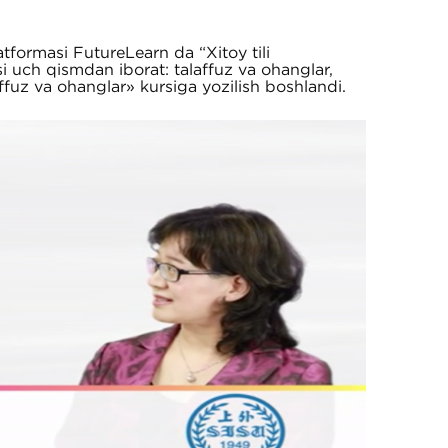
tformasi FutureLearn da “Xitoy tili
si uch qismdan iborat: talaffuz va ohanglar,
laffuz va ohanglar
»
kursiga yozilish boshlandi.