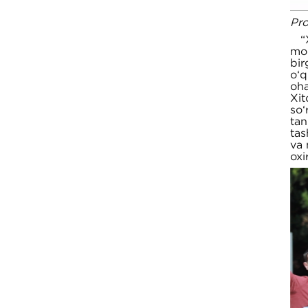
Pro
“Xi
mo‘
bir
o‘q
oha
Xit
so‘
tan
tas
va 
oxi