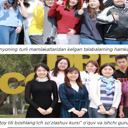
yoning turli mamlakatlaridan kelgan talabalarning hamkor
toy tili boshlang‘ich so‘zlashuv kursi” o‘quv va ishchi guru