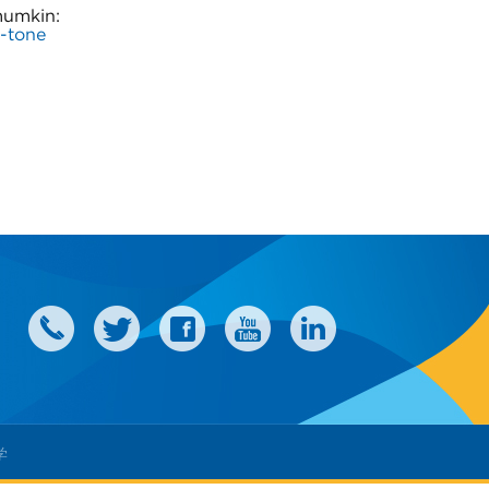
mumkin:
n-tone
学