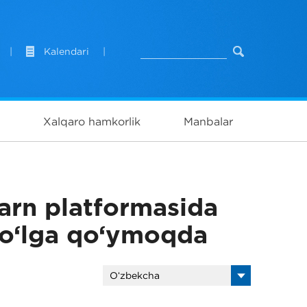
|
Kalendari
|
Xalqaro hamkorlik
Manbalar
rn platformasida
i yo‘lga qo‘ymoqda
Oʻzbekcha