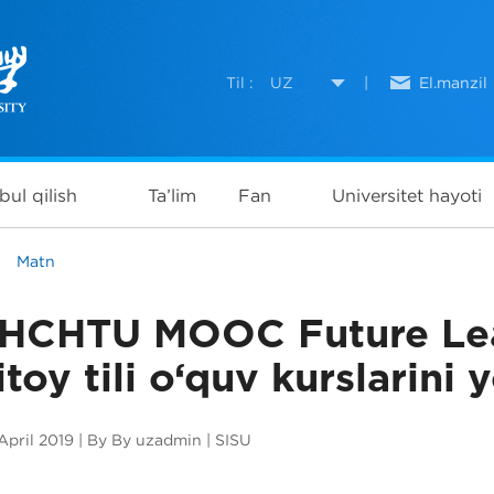
Til :
UZ
|
El.manzil
bul qilish
Ta’lim
Fan
Universitet hayoti
Matn
HCHTU MOOC Future Lea
itoy tili o‘quv kurslarin
April 2019 | By By uzadmin | SISU