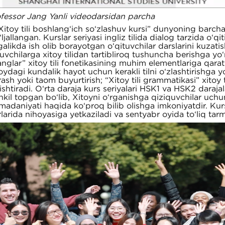
fessor Jang Yanli videodarsidan parcha
toy tili boshlang‘ich so‘zlashuv kursi” dunyoning barcha
ljallangan. Kurslar seriyasi ingliz tilida dialog tarzida o‘q
galikda ish olib borayotgan o‘qituvchilar darslarini kuzatis
uvchilarga xitoy tilidan tartibliroq tushuncha berishga yo‘nal
nglar” xitoy tili fonetikasining muhim elementlariga qarat
oydagi kundalik hayot uchun kerakli tilni o‘zlashtirishga 
rash yoki taom buyurtirish; “Xitoy tili grammatikasi” xitoy 
ishtiradi. O‘rta daraja kurs seriyalari HSK1 va HSK2 daraja
hkil topgan bo‘lib, Xitoyni o‘rganishga qiziquvchilar uchun
madaniyati haqida ko‘proq bilib olishga imkoniyatdir. Kursn
rlarida nihoyasiga yetkaziladi va sentyabr oyida to‘liq tar