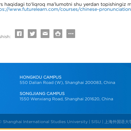
s haqidagi to‘liqroq ma’lumotni shu yerdan topishingiz 
ps://www.futurelearn.com/courses/chinese-pronunciatio
shish:
HONGKOU CAMPUS
550 Dalian Road (W), Shanghai 200083, China
SONGJIANG CAMPUS
1550 Wenxiang Road, Shanghai 201620, China
© Shanghai International Studies University | SISU | 上海外国语大