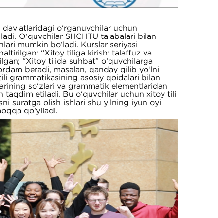
 davlatlaridagi o‘rganuvchilar uchun
itiladi. O‘quvchilar SHCHTU talabalari bilan
hlari mumkin bo‘ladi. Kurslar seriyasi
tirilgan: “Xitoy tiliga kirish: talaffuz va
ilgan; “Xitoy tilida suhbat” o‘quvchilarga
yordam beradi, masalan, qanday qilib yo‘lni
tili grammatikasining asosiy qoidalari bilan
larining so‘zlari va grammatik elementlaridan
 taqdim etiladi. Bu o‘quvchilar uchun xitoy tili
i suratga olish ishlari shu yilning iyun oyi
moqqa qo‘yiladi.