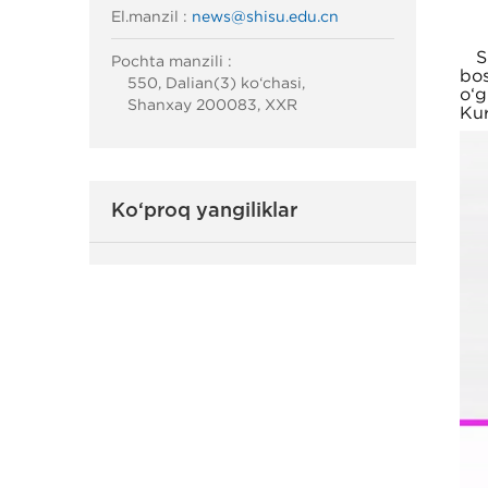
El.manzil :
news@shisu.edu.cn
Sha
Pochta manzili :
bos
550, Dalian(3) ko‘chasi,
o‘g
Shanxay 200083, XXR
Kur
Ko‘proq yangiliklar