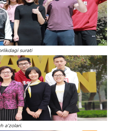
likdagi surati
h a’zolari.