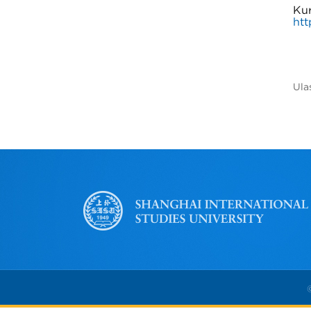
Kur
htt
Ula