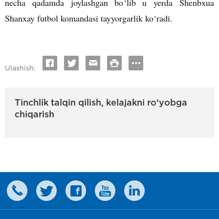
necha qadamda joylashgan bo
‘
lib u yerda Shenbxua
Shanxay futbol komandasi tayyorgarlik ko
‘
radi.
Ulashish:
Tinchlik talqin qilish, kelajakni ro‘yobga
chiqarish