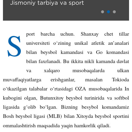
Jismoniy tarbiya va sport
S
port barcha uchun. Shanxay chet tillar
universiteti o
‘
zining unikal atletik an’analari
bilan beysbol kamandasi va Go komandasi
bilan faxrlanadi. Bu ikkita nikli kamanda davlat
va xalqaro musobaqalarda ulkan
muvaffaqiyatlarga erishganlar, masalan Tokioda
o
‘
tkazilgan talabalar o
‘
rtasidagi OZA musobaqalarida In
kubogini olgan, Butunxitoy beysbol turinirida va softbol
ligasida g
‘
olib bo
‘
lgan. Bizning besybol komandamiz
Bosh beysbol ligasi (MLB) bilan Xitoyda beysbol sportini
ommalashtirish maqsadida yaqin hamkorlik qiladi.