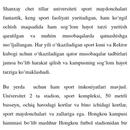
Shanxay chet tillar universiteti sport maydonchalari
fantastik, keng sport faoliyati yuritadigan, ham ko
‘
ngil
ochish maqsadida ham sog
‘
lom hayot tarzi yuritish
qaratilgan va muhim musobaqalarda qatnashishga
mo
‘
ljallangan. Har yili o
‘
tkaziladigan sport kuni va Rektor
kubogi uchun o
‘
tkaziladigan qator musobaqalar tadbirlari
jamoa bo
‘
lib harakat qilish va kampusning sog
‘
lom hayot
tarziga ko
‘
maklashadi.
Bu yerda uchun ham sport imkoniyatlari mavjud.
Universitet 2 ta stadion, sport kompleksi, 50 metrli
basseyn, ochiq havodagi kortlar va bino ichidagi kortlar,
sport maydonchalari va zallariga ega. Hongkou kampusi
hammasi bo
‘
lib mashhur Hongkou futbol stadionidan bir