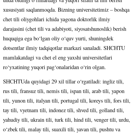
xususiyati saqlanmoqda. Bizning universitetimiz – boshqa
chet tili oliygohlari ichida yagona doktorlik ilmiy
darajasini (chet tili va adabiyoti, siyosatshunoslik) berish
huquqiga ega bo‘lgan oliy o‘quv yurti, shuningdek
dotsentlar ilmiy tadqiqotlar markazi sanaladi. SHCHTU
mamlakatdagi va chet el eng yaxshi universitetlari
ro‘yxatining yuqori pag‘onalaridan o‘rin olgan.
SHCHTUda quyidagi 29 xil tillar o‘rgatiladi: ingliz tili,
rus tili, fransuz tili, nemis tili, ispan tili, arab tili, yapon
tili, yunon tili, italyan tili, portugal tili, koreys tili, fors tili,
tay tili, vyetnam tili, indonez tili, shved tili, golland tili,
yahudiy tili, ukrain tili, turk tili, hind tili, venger tili, urdu,
o‘zbek tili, malay tili, suaxili tili, yavan tili, pushtu va