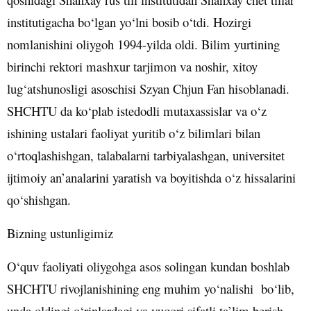
institutigacha bo‘lgan yo‘lni bosib o‘tdi. Hozirgi
nomlanishini oliygoh 1994-yilda oldi. Bilim yurtining
birinchi rektori mashxur tarjimon va noshir, xitoy
lug‘atshunosligi asoschisi Szyan Chjun Fan hisoblanadi.
SHCHTU da ko‘plab istedodli mutaxassislar va o‘z
ishining ustalari faoliyat yuritib o‘z bilimlari bilan
o‘rtoqlashishgan, talabalarni tarbiyalashgan, universitet
ijtimoiy an’analarini yaratish va boyitishda o‘z hissalarini
qo‘shishgan.
Bizning ustunligimiz
O‘quv faoliyati oliygohga asos solingan kundan boshlab
SHCHTU rivojlanishining eng muhim yo‘nalishi bo‘lib,
unda oldingi o‘rinlardagi va yuqori sifatli ta’lim berish