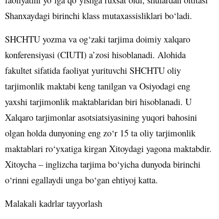
Shanxaydagi birinchi klass mutaxassisliklari bo‘ladi.
SHCHTU yozma va og‘zaki tarjima doimiy xalqaro
konferensiyasi (CIUTI) a’zosi hisoblanadi. Alohida
fakultet sifatida faoliyat yurituvchi SHCHTU oliy
tarjimonlik maktabi keng tanilgan va Osiyodagi eng
yaxshi tarjimonlik maktablaridan biri hisoblanadi. U
Xalqaro tarjimonlar asotsiatsiyasining yuqori bahosini
olgan holda dunyoning eng zo‘r 15 ta oliy tarjimonlik
maktablari ro‘yxatiga kirgan Xitoydagi yagona maktabdir.
Xitoycha – inglizcha tarjima bo‘yicha dunyoda birinchi
o‘rinni egallaydi unga bo‘gan ehtiyoj katta.
Malakali kadrlar tayyorlash