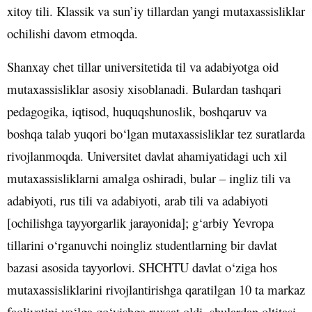
xitoy tili. Klassik va sun’iy tillardan yangi mutaxassisliklar
ochilishi davom etmoqda.
Shanxay chet tillar universitetida til va adabiyotga oid
mutaxassisliklar asosiy xisoblanadi. Bulardan tashqari
pedagogika, iqtisod, huquqshunoslik, boshqaruv va
boshqa talab yuqori bo‘lgan mutaxassisliklar tez suratlarda
rivojlanmoqda. Universitet davlat ahamiyatidagi uch xil
mutaxassisliklarni amalga oshiradi, bular – ingliz tili va
adabiyoti, rus tili va adabiyoti, arab tili va adabiyoti
[ochilishga tayyorgarlik jarayonida]; g‘arbiy Yevropa
tillarini o‘rganuvchi noingliz studentlarning bir davlat
bazasi asosida tayyorlovi. SHCHTU davlat o‘ziga hos
mutaxassisliklarini rivojlantirishga qaratilgan 10 ta markaz
faoliyatini yo‘lga qo‘yishga ruxsat oldi, shulardan oltitasi