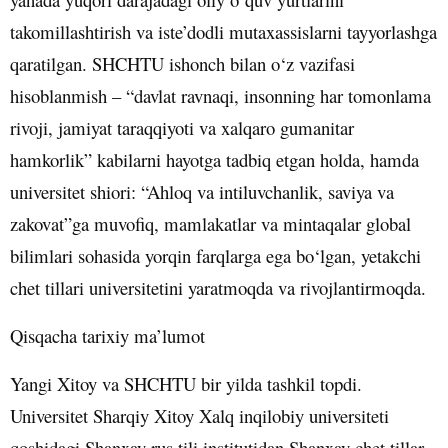
takomillashtirish va iste’dodli mutaxassislarni tayyorlashga
qaratilgan. SHCHTU ishonch bilan o‘z vazifasi
hisoblanmish – “davlat ravnaqi, insonning har tomonlama
rivoji, jamiyat taraqqiyoti va xalqaro gumanitar
hamkorlik” kabilarni hayotga tadbiq etgan holda, hamda
universitet shiori: “Ahloq va intiluvchanlik, saviya va
zakovat”ga muvofiq, mamlakatlar va mintaqalar global
bilimlari sohasida yorqin farqlarga ega bo‘lgan, yetakchi
chet tillari universitetini yaratmoqda va rivojlantirmoqda.
Qisqacha tarixiy ma’lumot
Yangi Xitoy va SHCHTU bir yilda tashkil topdi.
Universitet Sharqiy Xitoy Xalq inqilobiy universiteti
qoshidagi Shanxay rus tili institutidan Shanxay chet tillar