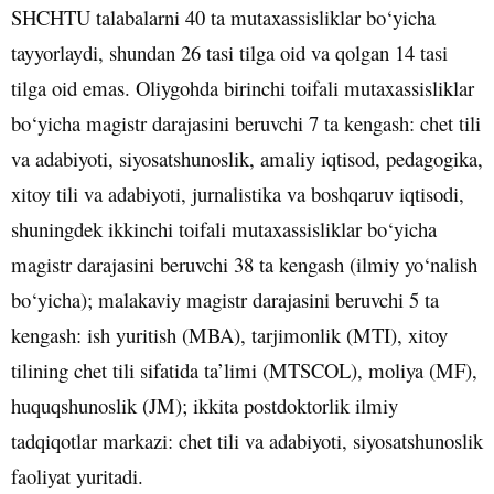
SHCHTU talabalarni 40 ta mutaxassisliklar bo‘yicha
tayyorlaydi, shundan 26 tasi tilga oid va qolgan 14 tasi
tilga oid emas. Oliygohda birinchi toifali mutaxassisliklar
bo‘yicha magistr darajasini beruvchi 7 ta kengash: chet tili
va adabiyoti, siyosatshunoslik, amaliy iqtisod, pedagogika,
xitoy tili va adabiyoti, jurnalistika va boshqaruv iqtisodi,
shuningdek ikkinchi toifali mutaxassisliklar bo‘yicha
magistr darajasini beruvchi 38 ta kengash (ilmiy yo‘nalish
bo‘yicha); malakaviy magistr darajasini beruvchi 5 ta
kengash: ish yuritish (MBA), tarjimonlik (MTI), xitoy
tilining chet tili sifatida ta’limi (MTSCOL), moliya (MF),
huquqshunoslik (JM); ikkita postdoktorlik ilmiy
tadqiqotlar markazi: chet tili va adabiyoti, siyosatshunoslik
faoliyat yuritadi.