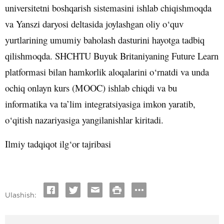
universitetni boshqarish sistemasini ishlab chiqishmoqda
va Yanszi daryosi deltasida joylashgan oliy o‘quv
yurtlarining umumiy baholash dasturini hayotga tadbiq
qilishmoqda. SHCHTU Buyuk Britaniyaning Future Learn
platformasi bilan hamkorlik aloqalarini o‘rnatdi va unda
ochiq onlayn kurs (MOOC) ishlab chiqdi va bu
informatika va ta’lim integratsiyasiga imkon yaratib,
o‘qitish nazariyasiga yangilanishlar kiritadi.
Ilmiy tadqiqot ilg‘or tajribasi
Ulashish: