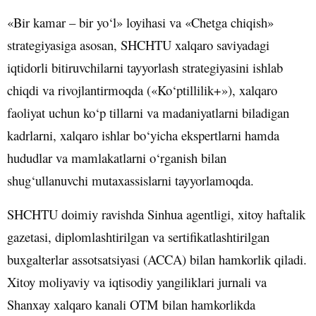
«Bir kamar – bir yo‘l» loyihasi va «Chetga chiqish»
strategiyasiga asosan, SHCHTU xalqaro saviyadagi
iqtidorli bitiruvchilarni tayyorlash strategiyasini ishlab
chiqdi va rivojlantirmoqda («Ko‘ptillilik+»), xalqaro
faoliyat uchun ko‘p tillarni va madaniyatlarni biladigan
kadrlarni, xalqaro ishlar bo‘yicha ekspertlarni hamda
hududlar va mamlakatlarni o‘rganish bilan
shug‘ullanuvchi mutaxassislarni tayyorlamoqda.
SHCHTU doimiy ravishda Sinhua agentligi, xitoy haftalik
gazetasi, diplomlashtirilgan va sertifikatlashtirilgan
buxgalterlar assotsatsiyasi (ACCA) bilan hamkorlik qiladi.
Xitoy moliyaviy va iqtisodiy yangiliklari jurnali va
Shanxay xalqaro kanali OTM bilan hamkorlikda