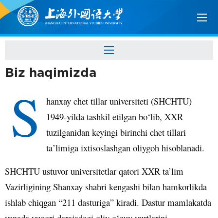
Biz haqimizda
S
hanxay
chet
tillar
universiteti
(
SHCHTU
)
1949-
yilda
tashkil
etilgan
bo
‘
lib
,
XXR
tuzilganidan
keyingi
birinchi
chet
tillari
ta
’
limiga
ixtisoslashgan
oliygoh
hisoblanadi
.
SHCHTU ustuvor universitetlar qatori XXR ta’lim
Vazirligining Shanxay shahri kengashi bilan hamkorlikda
ishlab chiqgan “211 dasturiga” kiradi. Dastur mamlakatda
yanada yuqori darajadagi oliy o‘quv yurtlarini