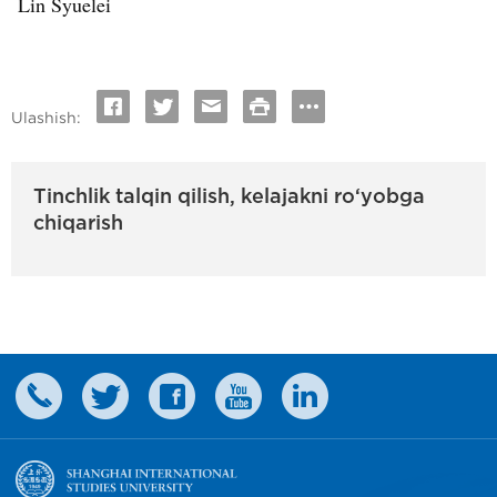
Lin Syuelei
Ulashish:
Tinchlik talqin qilish, kelajakni ro‘yobga
chiqarish