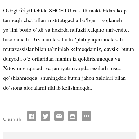
Oxirgi 65 yil ichida SHCHTU rus tili maktabidan ko‘p
tarmoqli chet tillari institutigacha bo‘lgan rivojlanish
yo‘lini bosib o‘tdi va hozirda nufuzli xalqaro universitet
hisoblanadi. Biz mamlakatni ko‘plab yuqori malakali
mutaxassislar bilan ta’minlab kelmoqdamiz, qaysiki butun
dunyoda o‘z ortlaridan muhim iz qoldirishmoqda va
Xitoyning iqtisodi va jamiyati rivojida sezilarli hissa
qo‘shishmoqda, shuningdek butun jahon xalqlari bilan
do‘stona aloqalarni tiklab kelishmoqda.
Ulashish: