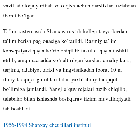
vazifasi aloqa yuritish va o‘qish uchun darsliklar tuzishdan
iborat bo‘lgan.
Ta’lim sistemasida Shanxay rus tili kolleji tayyorlovdan
ta’lim berish pag‘onasiga ko‘tarildi. Rasmiy ta’lim
konsepsiyasi qayta ko‘rib chiqildi: fakultet qayta tashkil
etilib, aniq maqsadda yo‘naltirilgan kurslar: amaliy kurs,
tarjima, adabiyot tarixi va lingvistikadan iborat 10 ta
ilmiy-tadqiqot guruhlari bilan yaxlit ilmiy-tadqiqot
bo‘limiga jamlandi. Yangi o‘quv rejalari tuzib chiqilib,
talabalar bilan ishlashda boshqaruv tizimi muvaffaqiyatli
ish boshladi.
1956-1994 Shanxay chet tillari instituti