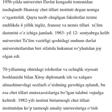
1956-yilda universitet Davlat kengashi tomonidan
tasdiqlanib Shanxay chet tillari instituti degan nomga
o‘zgartirildi. Qayta tuzib chiqilgan fakultetlar tizimi
endilikda 4 yillik ingliz, fransuz va nemis tillari ta’lim
dasturini o‘z ichiga jamladi. 1963- yil 12- sentyabrga kelib
universitet Ta’lim vazirligi qoshidagi muhum davlat
universitetlaridan biri sifatida hukumat ro‘yhatidan joy
olgan edi.
70-yillarning ohiridagi islohotlar va ochiqlik siyosati
boshlanishi bilan Xitoy diplomatik ish va xalqaro
almashinuvdagi sezilarli o‘sishning guvohiga aylandi, bu
esa chet tillari mutaxassislariga bo‘lgan talabni vujudga
keltirdi. 1982-yili institut birtarmoqli chet tillari
institutidan ko‘p tarmoqli amaliy universitetga o‘tish