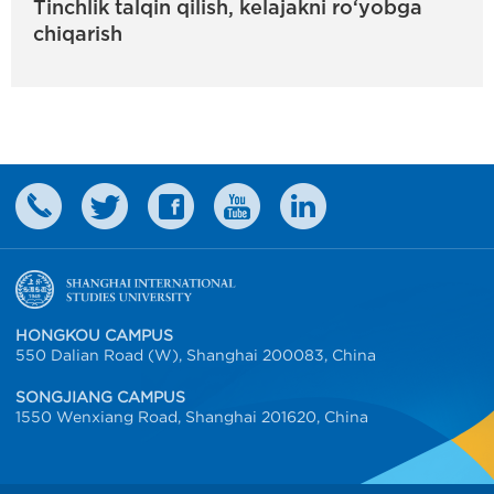
Tinchlik talqin qilish, kelajakni ro‘yobga
chiqarish
HONGKOU CAMPUS
550 Dalian Road (W), Shanghai 200083, China
SONGJIANG CAMPUS
1550 Wenxiang Road, Shanghai 201620, China