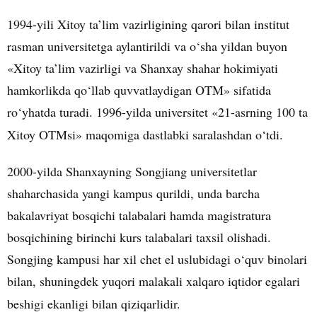
1994-yili Xitoy ta’lim vazirligining qarori bilan institut
rasman universitetga aylantirildi va o‘sha yildan buyon
«Xitoy ta’lim vazirligi va Shanxay shahar hokimiyati
hamkorlikda qo‘llab quvvatlaydigan OTM» sifatida
ro‘yhatda turadi. 1996-yilda universitet
«21-asrning 100 ta
Xitoy OTMsi»
maqomiga dastlabki saralashdan o‘tdi.
2000-yilda Shanxayning Songjiang universitetlar
shaharchasida yangi kampus qurildi, unda barcha
bakalavriyat bosqichi talabalari hamda magistratura
bosqichining birinchi kurs talabalari taxsil olishadi.
Songjing kampusi har xil chet el uslubidagi o‘quv binolari
bilan, shuningdek yuqori malakali xalqaro iqtidor egalari
beshigi ekanligi bilan qiziqarlidir.