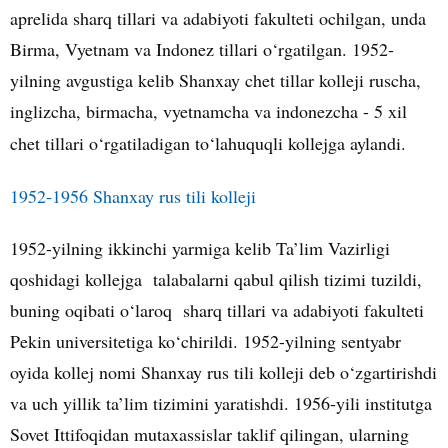
aprelida sharq tillari va adabiyoti fakulteti ochilgan, unda
Birma, Vyetnam va Indonez tillari o‘rgatilgan. 1952-
yilning avgustiga kelib Shanxay chet tillar kolleji ruscha,
inglizcha, birmacha, vyetnamcha va indonezcha - 5 xil
chet tillari o‘rgatiladigan to‘lahuquqli kollejga aylandi.
1952-1956 Shanxay rus tili kolleji
1952-yilning ikkinchi yarmiga kelib Ta’lim Vazirligi
qoshidagi kollejga talabalarni qabul qilish tizimi tuzildi,
buning oqibati o‘laroq sharq tillari va adabiyoti fakulteti
Pekin universitetiga ko‘chirildi. 1952-yilning sentyabr
oyida kollej nomi Shanxay rus tili kolleji deb o‘zgartirishdi
va uch yillik ta’lim tizimini yaratishdi. 1956-yili institutga
Sovet Ittifoqidan mutaxassislar taklif qilingan, ularning