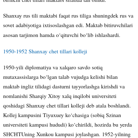
Shanxay rus tili maktabi faqat rus tiliga shuningdek rus va
sovet adabiyotiga ixtisoslashgan edi. Maktab bitiruvchilari
asosan tarjimon hamda o‘qituvchi bo‘lib ishlashardi.
1950-1952 Shanxay chet tillari kolleji
1950-yili diplomatiya va xalqaro savdo sotiq
mutaxassislarga bo‘lgan talab vujudga kelishi bilan
maktab ingliz tilidagi dasturni tayyorlashga kirishdi va
nomlanishi Sharqiy Xitoy xalq inqilobi universiteti
qoshidagi Shanxay chet tillari kolleji deb atala boshlandi.
Kollej kampusini Tiyuxuey ko‘chasiga (sobiq Szinan
universiteti kampusi hududi) ko‘chirildi, hozirda bu yerda
SHCHTUning Xunkou kampusi joylashgan. 1952-yilning