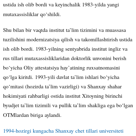
ustida ish olib bordi va keyinchalik 1983-yilda yangi
mutaxassisliklar qo‘shildi.
Shu bilan bir vaqtda institut ta’lim tizimini va muassasa
tuzilishini modernizatsiya qilish va takomillashtirish ustida
ish olib bordi. 1983-yilning sentyabrida institut ingliz va
rus tillari mutaxassisliklaridan doktorlik unvonini berish
bo‘yicha Oliy attestatsiya hay’atining ruxsatnomasini
qo‘lga kiritdi. 1993-yili davlat ta’lim ishlari bo‘yicha
qo‘mitasi (hozirda ta’lim vazirligi) va Shanxay shahar
hokimiyati rahbarligi ostida institut Xitoyning birinchi
byudjet ta’lim tizimili va pullik ta’lim shakliga ega bo‘lgan
OTMlardan biriga aylandi.
1994-hozirgi kungacha Shanxay chet tillari universiteti