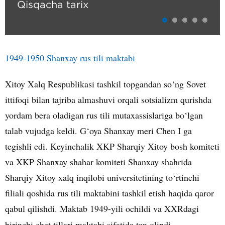
Qisqacha tarix
1949-1950 Shanxay rus tili maktabi
Xitoy Xalq Respublikasi tashkil topgandan so‘ng Sovet
ittifoqi bilan tajriba almashuvi orqali sotsializm qurishda
yordam bera oladigan rus tili mutaxassislariga bo‘lgan
talab vujudga keldi. G‘oya Shanxay meri Chen I ga
tegishli edi. Keyinchalik XKP Sharqiy Xitoy bosh komiteti
va XKP Shanxay shahar komiteti Shanxay shahrida
Sharqiy Xitoy xalq inqilobi universitetining to‘rtinchi
filiali qoshida rus tili maktabini tashkil etish haqida qaror
qabul qilishdi. Maktab 1949-yili ochildi va XXRdagi
birinchi chet tillari maktabi sifatida tan olindi.